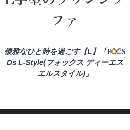
ファ
F
O
C
S
優雅なひと時を過ごす【L】
「
Ds L-Style(フォックス ディーエス
エルスタイル)」