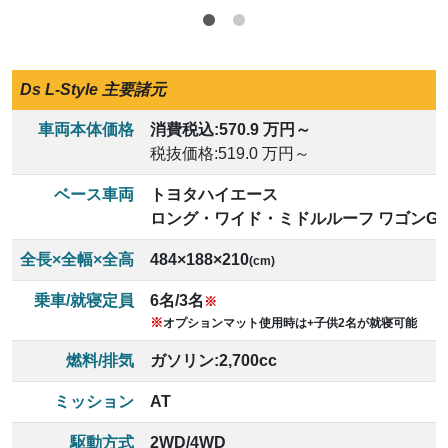
Ds L-Style 主要諸元
車両本体価格
消費税込:
570.9 万円～
税抜価格:
519.0 万円～
ベース車両
トヨタハイエース
ロング・ワイド・ミドルルーフ ワゴンGL
全長×全幅×全高
484×188×210
(cm)
乗車/就寝定員
6名/3名
※
※
オプションマット使用時は+子供2名が就寝可能
燃料/排気
ガソリン:
2,700cc
ミッション
AT
駆動方式
2WD/4WD