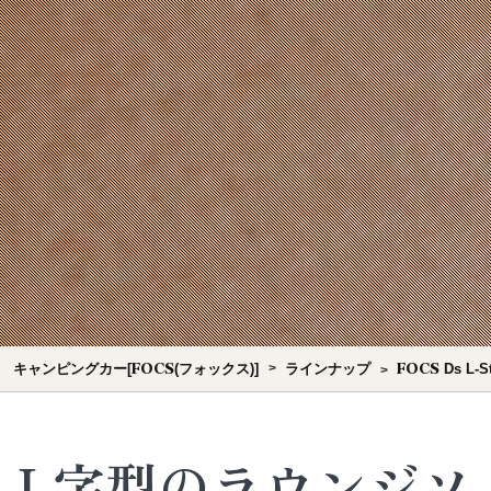
FOCS
FOCS
キャンピングカー[
(フォックス)]
ラインナップ
Ds L-St
L字型のラウンジソ