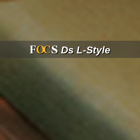
F
O
C
S
Ds L-Style